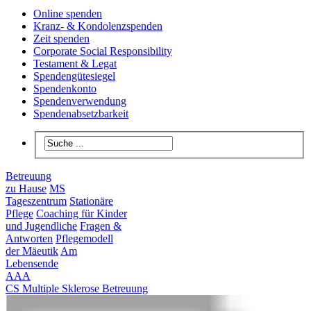
Online spenden
Kranz- & Kondolenzspenden
Zeit spenden
Corporate Social Responsibility
Testament & Legat
Spendengütesiegel
Spendenkonto
Spendenverwendung
Spendenabsetzbarkeit
Betreuung
zu Hause
MS
Tageszentrum
Stationäre
Pflege
Coaching für Kinder
und Jugendliche
Fragen &
Antworten
Pflegemodell
der Mäeutik
Am
Lebensende
A
A
A
CS Multiple Sklerose Betreuung