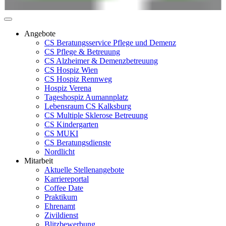
Angebote
CS Beratungsservice Pflege und Demenz
CS Pflege & Betreuung
CS Alzheimer & Demenzbetreuung
CS Hospiz Wien
CS Hospiz Rennweg
Hospiz Verena
Tageshospiz Aumannplatz
Lebensraum CS Kalksburg
CS Multiple Sklerose Betreuung
CS Kindergarten
CS MUKI
CS Beratungsdienste
Nordlicht
Mitarbeit
Aktuelle Stellenangebote
Karriereportal
Coffee Date
Praktikum
Ehrenamt
Zivildienst
Blitzbewerbung